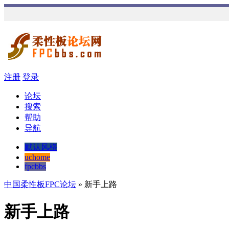
注册
登录
论坛
搜索
帮助
导航
默认风格
uchome
fpcbbs
中国柔性板FPC论坛
» 新手上路
新手上路