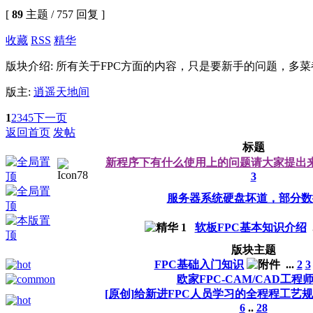
[
89
主题 / 757 回复 ]
收藏
RSS
精华
版块介绍: 所有关于FPC方面的内容，只是要新手的问题，多
版主:
逍遥天地间
1
2
3
4
5
下一页
返回首页
发帖
标题
新程序下有什么使用上的问题请大家提出
3
服务器系统硬盘坏道，部分数
软板FPC基本知识介绍
版块主题
FPC基础入门知识
...
2
3
欧家FPC-CAM/CAD工程
[原创]给新进FPC人员学习的全程程工艺
6
..
28