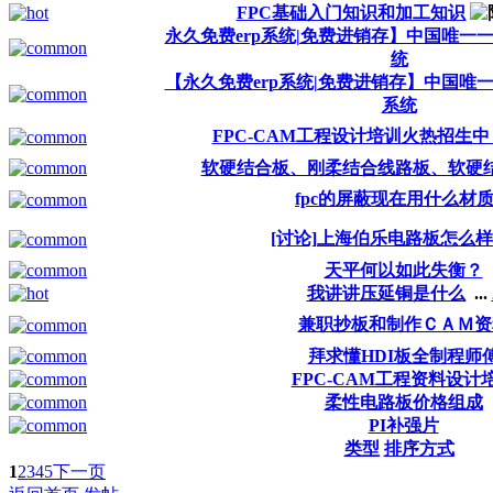
FPC基础入门知识和加工知识
永久免费erp系统|免费进销存】中国唯一一
统
【永久免费erp系统|免费进销存】中国唯一
系统
FPC-CAM工程设计培训火热招生
软硬结合板、刚柔结合线路板、软硬
fpc的屏蔽现在用什么材
[讨论]上海伯乐电路板怎么样啊
天平何以如此失衡？
我讲讲压延铜是什么
...
兼职抄板和制作ＣＡＭ资
拜求懂HDI板全制程师
FPC-CAM工程资料设计
柔性电路板价格组成
PI补强片
类型
排序方式
1
2
3
4
5
下一页